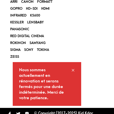
ARRI
CANON
FORMATT
GOPRO
HD-SDI
HDMI
INFRARED
K5600
KESSLER
LENSBABY
PANASONIC
RED DIGITAL CINEMA
ROKINON
SAMYANG
SIGMA
SONY
TOKINA
ZEISS
Nous sommes
actuellement en
rénovation et serons
fermés pour une durée
indéterminée. Merci de
votre patience.
© Copyright (2017-2025) Kid Kdac