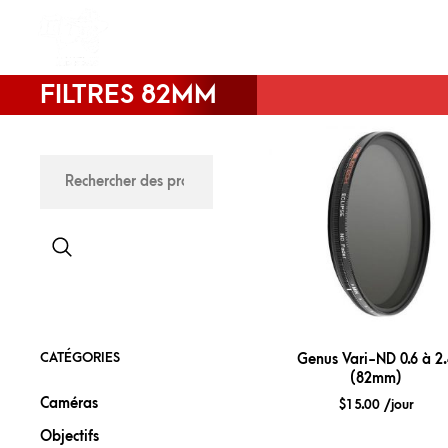
LOCATION
À PROPOS
NOUVEA
FILTRES 82MM
CATÉGORIES
Genus Vari-ND 0.6 à 2
(82mm)
Caméras
$
15.00
/jour
Objectifs