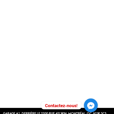
Contactez-nous!
GARAGE #1, DERRIÈRE LE 2200 RUE AYLWIN, MONTRÉAL, QC, H1W 3C5