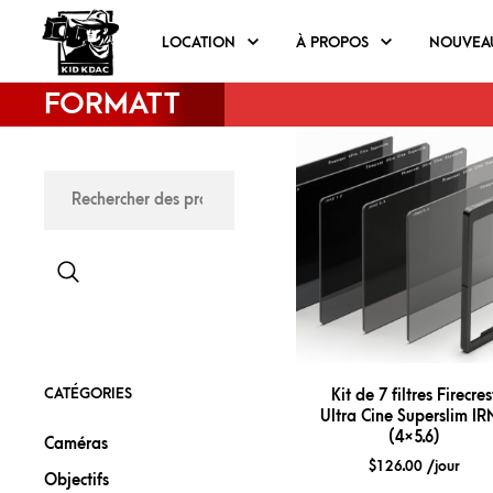
LOCATION
À PROPOS
NOUVEA
FORMATT
CATÉGORIES
Kit de 7 filtres Firecres
Ultra Cine Superslim I
(4×5.6)
Caméras
$
126.00
/jour
Objectifs