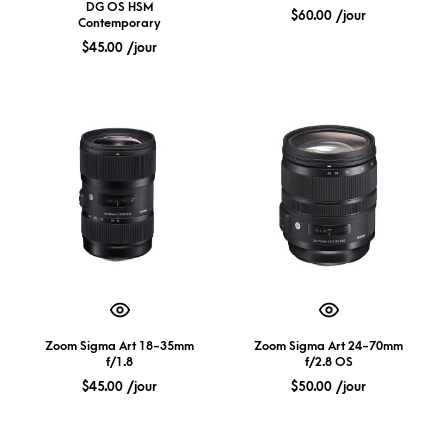
DG OS HSM
$
60.00
/jour
Contemporary
$
45.00
/jour
Zoom Sigma Art 18-35mm
Zoom Sigma Art 24-70mm
f/1.8
f/2.8 OS
$
45.00
/jour
$
50.00
/jour