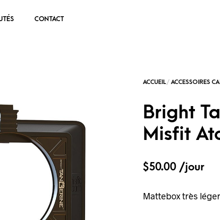
UTÉS
CONTACT
Bright T
Misfit A
$
50.00
/jour
Mattebox très léger