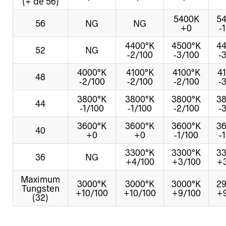
(+ de 56)
5400K
5
56
NG
NG
+0
-
4400°K
4500°K
4
52
NG
-2/100
-3/100
-
4000°K
4100°K
4100°K
4
48
-2/100
-2/100
-2/100
-
3800°K
3800°K
3800°K
3
44
-1/100
-1/100
-2/100
-
3600°K
3600°K
3600°K
3
40
+0
+0
-1/100
-
3300°K
3300°K
3
36
NG
+4/100
+3/100
+
Maximum
3000°K
3000°K
3000°K
2
Tungsten
+10/100
+10/100
+9/100
+
(32)