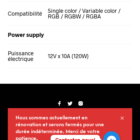
Single color / Variable color /
Compatibilité
RGB / RGBW / RGBA
Power supply
Puissance
12V x 10A (120W)
électrique
© Copyright (2017-2025) Kid Kdac
Nous sommes actuellement en
rénovation et serons fermés pour une
durée indéterminée. Merci de votre
GARAGE #1, DERRIÈRE LE 2200 RUE AYLWIN,
patience.
Contactez-nous!
MONTRÉAL, QC, H1W 3C5