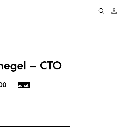
negel – CTO
00
achat