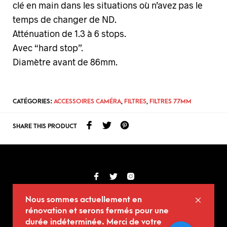
clé en main dans les situations
où
n’avez pas le
temps de changer de ND.
Atténuation de 1.3 à 6 stops.
Avec “hard stop”.
Diamètre avant de 86mm.
CATÉGORIES:
ACCESSOIRES CAMÉRA
,
FILTRES
,
FILTRES 77MM
SHARE THIS PRODUCT
© Copyright (2017-2025) Kid Kdac
Nous sommes actuellement en
rénovation et serons fermés pour une
durée indéterminée. Merci de votre
GARAGE #1, DERRIÈRE LE 2200 RUE AYLWIN,