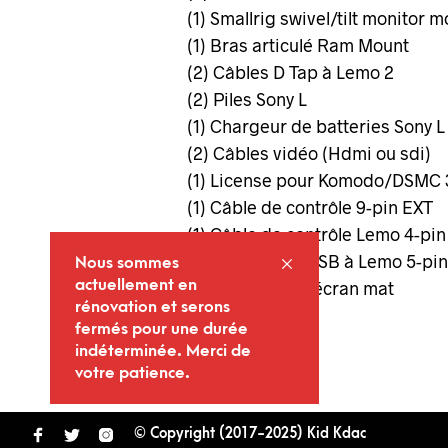
(1) Smallrig swivel/tilt monitor 
(1) Bras articulé Ram Mount
(2) Câbles D Tap à Lemo 2
(2) Piles Sony L
(1) Chargeur de batteries Sony L
(2) Câbles vidéo (Hdmi ou sdi)
(1) License pour Komodo/DSMC 
(1) Câble de contrôle 9-pin EXT
(1) Câble de contrôle Lemo 4-pin
(1) Adaptateur USB à Lemo 5-pin
Nous sommes
actuellement en
(1) Protecteur d'écran mat
rénovation et serons
fermés pour une durée
indéterminée. Merci de
votre patience.
© Copyright (2017-2025) Kid Kdac