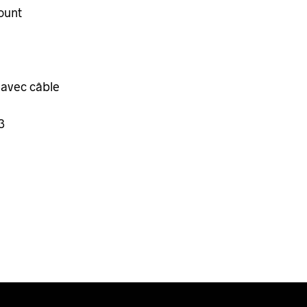
mount
 avec câble
3