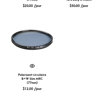
$
20.00
/jour
$
50.00
/jour
Polarisant circulaire
B+W Slim MRC
(77mm)
$
12.00
/jour