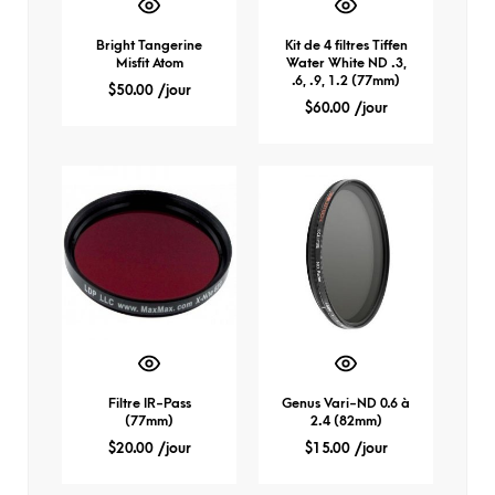
Bright Tangerine
Kit de 4 filtres Tiffen
Misfit Atom
Water White ND .3,
.6, .9, 1.2 (77mm)
$
50.00
/jour
$
60.00
/jour
Filtre IR-Pass
Genus Vari-ND 0.6 à
(77mm)
2.4 (82mm)
$
20.00
/jour
$
15.00
/jour